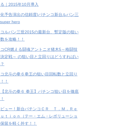
る｜2015年10月導入
化予告演出の信頼度|パチンコ新台ルパン三
 super hero
コルパン三世2015の最新台、暫定版の狙い
転数を攻略！！
コCR燃える闘魂アントニオ猪木5～格闘技
決定戦～ の狙い目と立回りはどうすればい
か？
ンコ北斗の拳６拳王の狙い目回転数と立回り
略！！
【北斗の拳６ 拳王】パチンコ狙い目を徹底
！！
レビュー！新台パチンコＣＲ Ｔ．Ｍ．Ｒｅ
ｌｕｔｉｏｎ（テー・エム・レボリューショ
赤保留を軽く外す！！