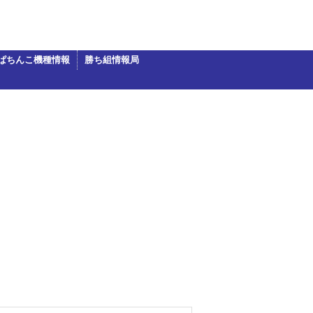
ぱちんこ機種情報
勝ち組情報局