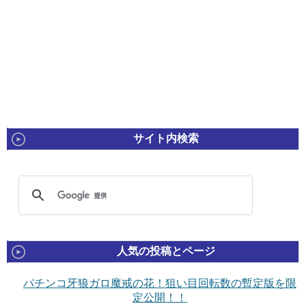
サイト内検索
人気の投稿とページ
パチンコ牙狼ガロ魔戒の花！狙い目回転数の暫定版を限
定公開！！