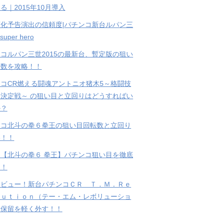
る｜2015年10月導入
化予告演出の信頼度|パチンコ新台ルパン三
 super hero
コルパン三世2015の最新台、暫定版の狙い
転数を攻略！！
コCR燃える闘魂アントニオ猪木5～格闘技
決定戦～ の狙い目と立回りはどうすればい
か？
ンコ北斗の拳６拳王の狙い目回転数と立回り
略！！
【北斗の拳６ 拳王】パチンコ狙い目を徹底
！！
レビュー！新台パチンコＣＲ Ｔ．Ｍ．Ｒｅ
ｌｕｔｉｏｎ（テー・エム・レボリューショ
赤保留を軽く外す！！