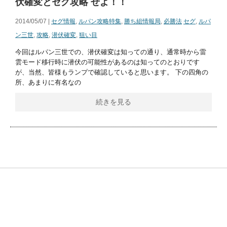
伏確変とセグ攻略 せよ！！
2014/05/07 |
セグ情報
,
ルパン攻略特集
,
勝ち組情報局
,
必勝法
セグ
,
ルパ
ン三世
,
攻略
,
潜伏確変
,
狙い目
今回はルパン三世での、潜伏確変は知っての通り、通常時から雷
雲モード移行時に潜伏の可能性があるのは知ってのとおりです
が、当然、皆様もランプで確認していると思います。 下の四角の
所、あまりに有名なの
続きを見る