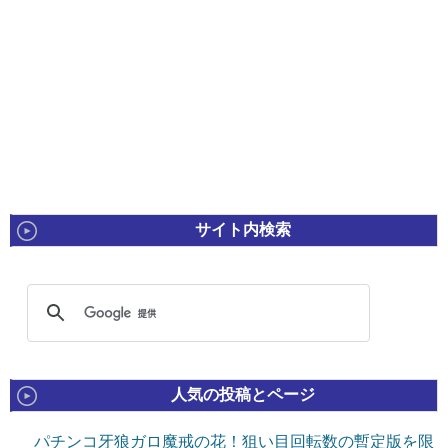
サイト内検索
人気の投稿とページ
パチンコ牙狼ガロ魔戒の花！狙い目回転数の暫定版を限