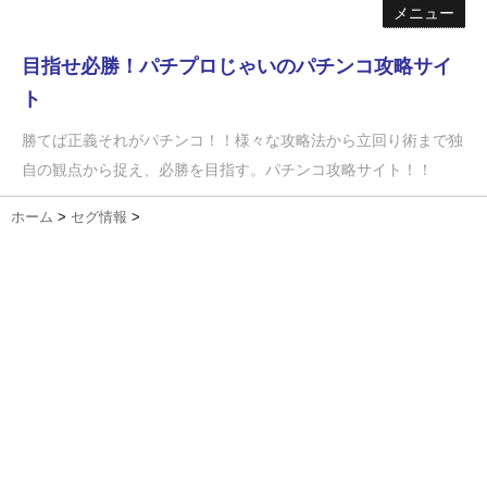
メニュー
目指せ必勝！パチプロじゃいのパチンコ攻略サイ
ト
勝てば正義それがパチンコ！！様々な攻略法から立回り術まで独
自の観点から捉え、必勝を目指す。パチンコ攻略サイト！！
ホーム
>
セグ情報
>