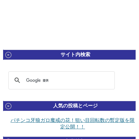
サイト内検索
人気の投稿とページ
パチンコ牙狼ガロ魔戒の花！狙い目回転数の暫定版を限
定公開！！