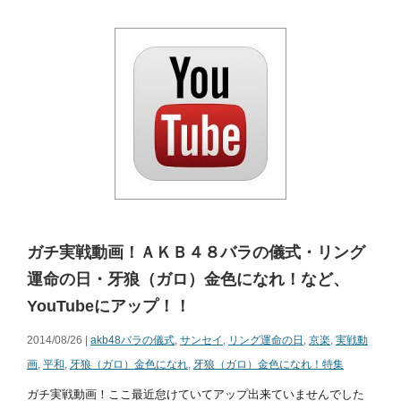
ガチ実戦動画！ＡＫＢ４８バラの儀式・リング
運命の日・牙狼（ガロ）金色になれ！など、
YouTubeにアップ！！
2014/08/26 |
akb48バラの儀式
,
サンセイ
,
リング運命の日
,
京楽
,
実戦動
画
,
平和
,
牙狼（ガロ）金色になれ
,
牙狼（ガロ）金色になれ！特集
ガチ実戦動画！ここ最近怠けていてアップ出来ていませんでした