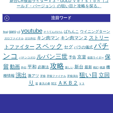
新台CR仮面ライダーＶ３・GOLD ｖｅｒｓｉｏｎ（ゴ
ールド・バージョン）の狙い目と攻略を探る。
注目ワード
youtube
garo
ぱちんこ
ウイニングターン
final
v3
そうてんのけん
ストリー
キン肉マン
キン肉マン２
ガロファイナル
ガロ外伝
パチ
スペック
トファイター
セグ
バラの儀式
ンコ
ルパン三世
保
京楽
予告
パチンコガロ
仮面ライダー
攻略
留
動画
平和
新台
必勝法
最新
機
外伝
新しい
桃幻
桃源
狙い目
演出
立回
種情報
激アツ
牙狼
牙狼ファイナル
牙狼演出
り
ＡＫＢ２
笛
蒼天の拳
閻王
Ｖ３