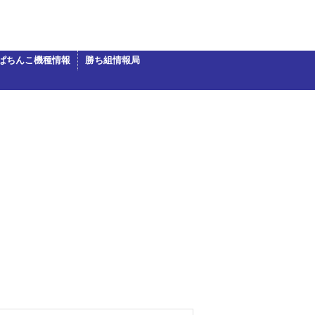
ぱちんこ機種情報
勝ち組情報局