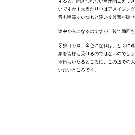
すると、聞きなれない声が聞こえてき
いですか！大当たり中はアメイジング
音も甲高くいつもと違いま興奮が隠せ
途中からになるのですが、後で動画も
牙狼（ガロ）金色になれは、とくに連
象を皆様も受けるのではないのでしょ
今日もいたるところに、この辺での大
いたいところです。