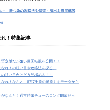
れ～ 勝つ為の攻略法や保留・演出を徹底解説
i/
なれ！特集記事
！暫定版だが狙い目回転数を公開！！
になれ！の狙い目や攻略法を探る。
！の狙い目台はどう見極める！！
なれ！なんと、8万7千発の爆発力をデータから
りがなんと！通常時電チューのロング開放だっ