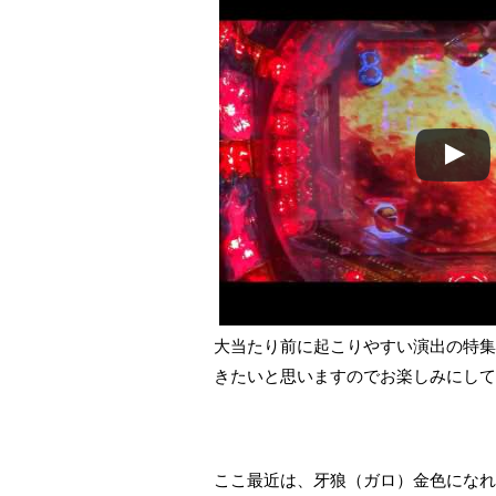
大当たり前に起こりやすい演出の特集
きたいと思いますのでお楽しみにして
ここ最近は、牙狼（ガロ）金色になれ