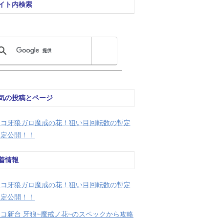
イト内検索
気の投稿とページ
ンコ牙狼ガロ魔戒の花！狙い目回転数の暫定
限定公開！！
着情報
ンコ牙狼ガロ魔戒の花！狙い目回転数の暫定
限定公開！！
コ新台 牙狼~魔戒ノ花~のスペックから攻略