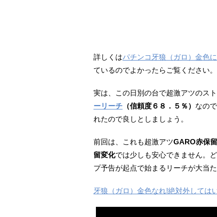
詳しくは
パチンコ牙狼（ガロ）金色に
ているのでよかったらご覧ください。
実は、この日別の台で超激アツのスト
ーリーチ
（信頼度６８．５％）
なので
れたので良しとしましょう。
前回は、これも超激アツ
GARO赤保
留変化
では少しも安心できません。ど
プ予告が起点で始まるリーチが大当た
牙狼（ガロ）金色なれ!絶対外しては