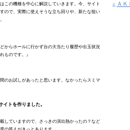
ＡＫ
はこの機種を中心に解説していきます。今、サイト
王
すので、実際に使えそうな立ち回りや、新たな狙い
。
どからホールに行かず台の大当たり履歴や出玉状況
れものです。』
間のお試しがあったと思います。なかったらスミマ
サイト
を作りました。
載していますので、さっきの演出熱かったの？など
度の答えがきっとあります。