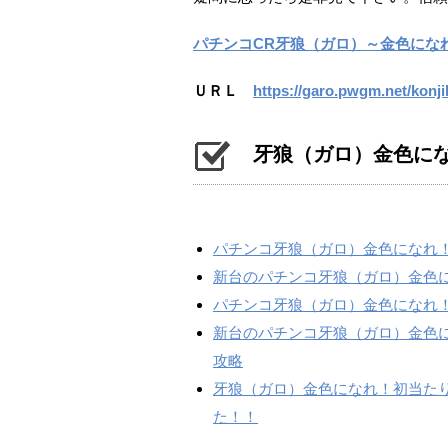
パチンコCR牙狼（ガロ）～金色にな
ＵＲＬ
https://garo.pwgm.net/konjik
牙狼（ガロ）金色に
パチンコ牙狼（ガロ）金色になれ
新台のパチンコ牙狼（ガロ）金色
パチンコ牙狼（ガロ）金色になれ
新台のパチンコ牙狼（ガロ）金色に
攻略
牙狼（ガロ）金色になれ！初当た
た！！