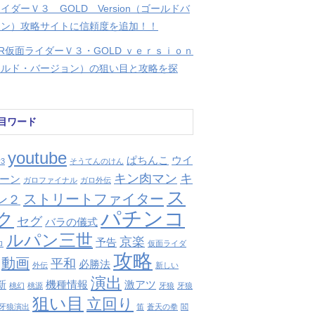
イダーＶ３ GOLD Version（ゴールドバ
ョン）攻略サイトに信頼度を追加！！
R仮面ライダーＶ３・GOLD ｖｅｒｓｉｏｎ
ールド・バージョン）の狙い目と攻略を探
目ワード
youtube
ぱちんこ
ウイ
v3
そうてんのけん
キン肉マン
キ
ーン
ガロファイナル
ガロ外伝
ス
ストリートファイター
ン２
パチンコ
ク
セグ
バラの儀式
ルパン三世
京楽
予告
ロ
仮面ライダ
攻略
動画
平和
必勝法
外伝
新しい
演出
新
機種情報
激アツ
桃幻
桃源
牙狼
牙狼
狙い目
立回り
牙狼演出
笛
蒼天の拳
閻