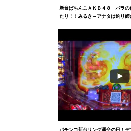
新台ぱちんこＡＫＢ４８ バラの
たり！！みるき～アナタは釣り師
パチンコ新台リング運命の日！デ