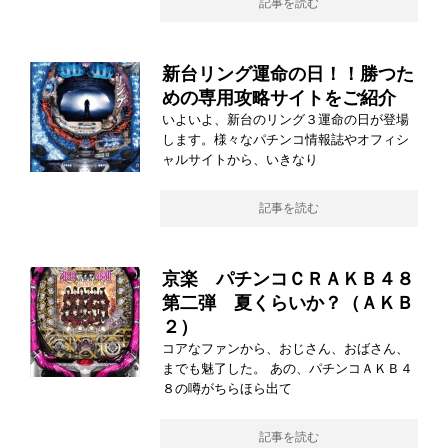
記事を読む
新台リング運命の日！！勝つた
めの専用攻略サイトをご紹介
いよいよ、新台のリング３運命の日が登場
します。様々なパチンコ情報誌やオフィシ
ャルサイトから、いきなり
記事を読む
京楽 パチンコＣＲＡＫＢ４８
第二弾 夏くらいか？（ＡＫＢ
２）
コアなファンから、おじさん、おばさん、
までも魅了した。 あの、パチンコＡＫＢ４
８の噂がちらほら出て
記事を読む