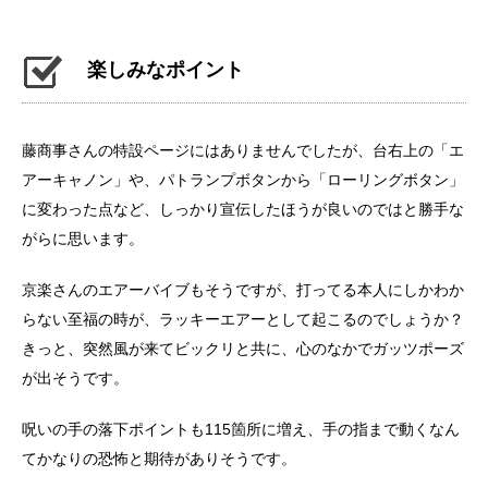
楽しみなポイント
藤商事さんの特設ページにはありませんでしたが、台右上の「エ
アーキャノン」や
、パトランプボタンから「ローリングボタン」
に変わった点など、しっかり宣伝したほうが良いのではと勝手な
がらに思います。
京楽さんのエアーバイブもそうですが、打ってる本人にしかわか
らない至福の時が、ラッキーエアーとして起こるのでしょうか？
きっと、突然風が来てビックリと共に、心のなかでガッツポーズ
が出そうです。
呪いの手の落下ポイントも115箇所に増え、手の指まで動くなん
てかなりの恐怖と期待がありそうです。