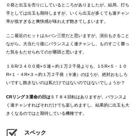
０発と出玉を売りにしているところがありましたが、結局、打ち
手としては出玉も期待しますが、いくら出玉が多くても連チャン
率が低すぎると爽快感が味わえず飽きてしまいます。
ここ最近のヒットはルパン三世だと思いますが、演出もさること
ながら、大当たり後にバランスよく連チャンし、ものすごく勝っ
た気をもたせられてのが勝因と思います。
１６R/２４００発×５連＝約１万２千発よりも、1５R×５・１０
R×１・４R×３＝約１万２千発（９連）のほうが、絶対おもしろ
いですし飽きないのは私だけではないのではないでしょうか？
CRリング３運命の日は
ＳＴ８４回転はありますが、バランスよ
く連チャンすればそれだけでも楽しめますし、結果的に出玉も大
きくなるのではと期待している機種です。
スペック