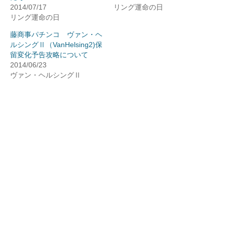
2014/07/17
リング運命の日
リング運命の日
藤商事パチンコ ヴァン・ヘ
ルシングⅡ（VanHelsing2)保
留変化予告攻略について
2014/06/23
ヴァン・ヘルシングⅡ