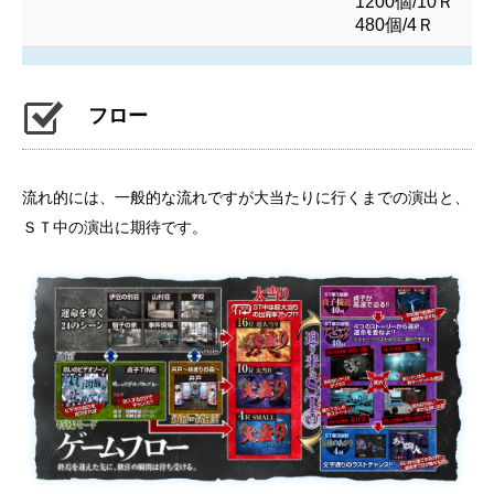
1200個/10Ｒ
480個/4Ｒ
フロー
流れ的には、一般的な流れですが大当たりに行くまでの演出と、
ＳＴ中の演出に期待です。