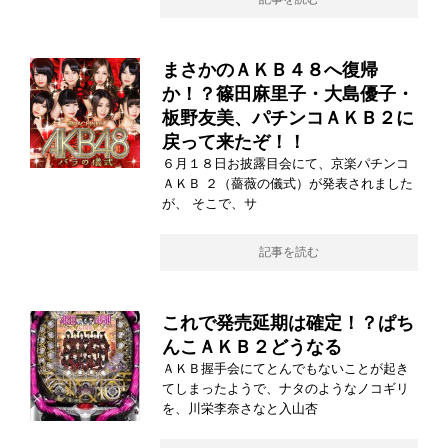
まさかのＡＫＢ４８へ復帰
か！？篠田麻里子・大島優子・
板野友美、パチンコＡＫＢ２に
戻って来たぞ！！
６月１８日お披露目会にて、京楽パチンコ
ＡＫＢ ２（薔薇の儀式）が発表されました
が、 そこで、サ
記事を読む
これで発売延期は確定！？ぱち
んこＡＫＢ２どうなる
ＡＫＢ握手会にてとんでもないことが起き
てしまったようで、ナタのようなノコギリ
を、川栄李奈さなと入山杏