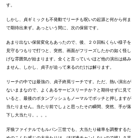
す。
しかし、貞ギミックも不発動でリーチも呪いの起源と何から何ま
で期待出来ず。あっという間に、次の保留です。
あまり出ない保留変化もあったので、後、２０回転くらい様子を
見守るつもりで打つと、突然、画面がフリーズしたかの如く怪し
げな雰囲気が始まります。全くと言っていいほど他の演出は絡み
ません、しかし、貞子が迫って来るのだけは解ります。
リーチの中では最強の、貞子終焉リーチです。ただ、熱い演出が
ないままなので、よくあるサービスリーチか？と期待せずに見て
いると、最後のボタンプッシュもノーマルでポッチと押しますが
当たりません。当たり前でしょと思ったその瞬間、突然、手が落
下し大当たり。。。。
牙狼ファイナルでもルパン三世でも、大当たり確率を調整するた
めのこんな感じの大当たりは、ほぼ連チャンしないので嬉しさ半