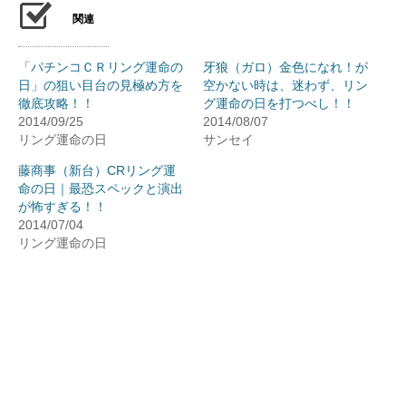
関連
「パチンコＣＲリング運命の
牙狼（ガロ）金色になれ！が
日」の狙い目台の見極め方を
空かない時は、迷わず、リン
徹底攻略！！
グ運命の日を打つべし！！
2014/09/25
2014/08/07
リング運命の日
サンセイ
藤商事（新台）CRリング運
命の日｜最恐スペックと演出
が怖すぎる！！
2014/07/04
リング運命の日