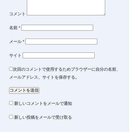
コメント
名前
*
メール
*
サイト
次回のコメントで使用するためブラウザーに自分の名前、
メールアドレス、サイトを保存する。
新しいコメントをメールで通知
新しい投稿をメールで受け取る