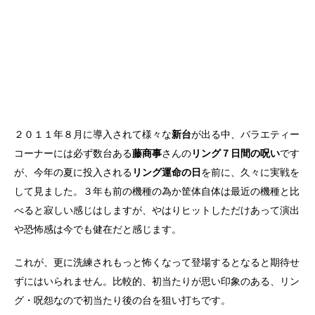
２０１１年８月に導入されて様々な
新台
が出る中、バラエティー
コーナーには必ず数台ある
藤商事
さんの
リング７日間の呪い
です
が、今年の夏に投入される
リング運命の日
を前に、久々に実戦を
して見ました。３年も前の機種の為か筐体自体は最近の機種と比
べると寂しい感じはしますが、やはりヒットしただけあって演出
や恐怖感は今でも健在だと感じます。
これが、更に洗練されもっと怖くなって登場するとなると期待せ
ずにはいられません。比較的、初当たりが思い印象のある、リン
グ・呪怨なので初当たり後の台を狙い打ちです。