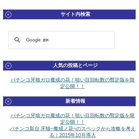
サイト内検索
人気の投稿とページ
パチンコ牙狼ガロ魔戒の花！狙い目回転数の暫定版を限
定公開！！
新着情報
パチンコ牙狼ガロ魔戒の花！狙い目回転数の暫定版を限
定公開！！
パチンコ新台 牙狼~魔戒ノ花~のスペックから攻略を考え
る｜2015年10月導入