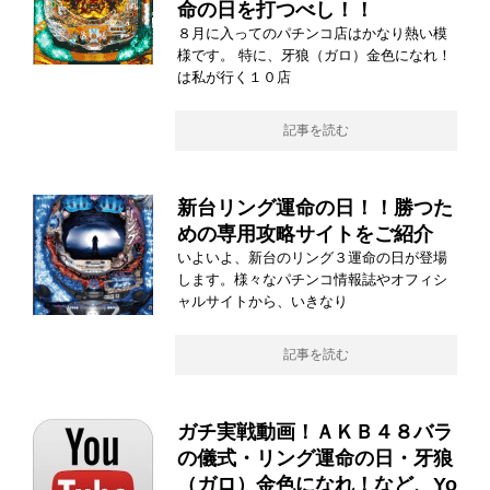
命の日を打つべし！！
８月に入ってのパチンコ店はかなり熱い模
様です。 特に、牙狼（ガロ）金色になれ！
は私が行く１０店
記事を読む
新台リング運命の日！！勝つた
めの専用攻略サイトをご紹介
いよいよ、新台のリング３運命の日が登場
します。様々なパチンコ情報誌やオフィシ
ャルサイトから、いきなり
記事を読む
ガチ実戦動画！ＡＫＢ４８バラ
の儀式・リング運命の日・牙狼
（ガロ）金色になれ！など、Yo