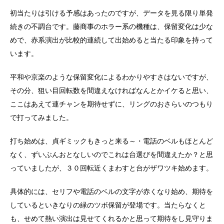
初当たりは引ける予感はあったのですが、データを見る限り単発
続きの不調台です。藤商事のホラー系の機種は、保留変化は少な
めで、赤系演出が比較的連続して出始めると当たる印象を持って
います。
平和や京楽のような保留変化によるわかりやすさはないですが、
その分、狙い目回転数を間違えなければなんとかイケると思い、
ここはあえて連チャンを期待せずに、リングのおさらいのつもり
で打ってみました。
打ち始めは、貞ギミックもきっと来る～・電話のベルもほとんど
なく、ずいぶんおとなしいのでこれは台選びを間違えたか？と思
っていましたが、３０回転近くまわすと台がザワツキ始めます。
具体的には、セリフや電話のベルの文字が赤くなり始め、期待を
しているといきなりの緑のツボ保留が登場です。当たらなくと
も、せめて熱い演出は見せてくれるかと思って期待をし見守りま