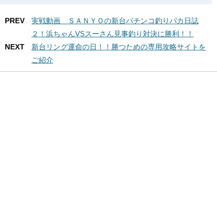
PREV
実戦動画 ＳＡＮＹＯの新台パチンコ釣りバカ日誌
２！浜ちゃんVSスーさん見事釣り対決に勝利！！
NEXT
新台リング運命の日！！勝つための専用攻略サイトを
ご紹介