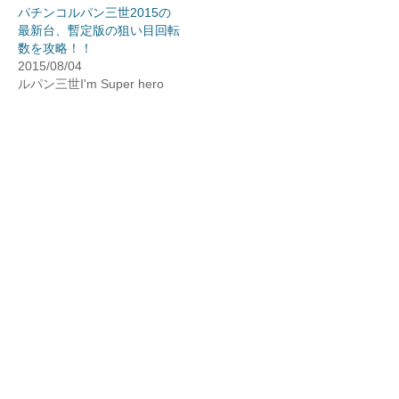
パチンコルパン三世2015の
最新台、暫定版の狙い目回転
数を攻略！！
2015/08/04
ルパン三世I'm Super hero