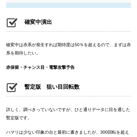
確変中演出
確変中は赤系が発生すれば期待度は50％を超えるので、まずは赤
系を期待したい。
赤保留・チャンス目・電撃攻撃予告
暫定版 狙い目回転数
詳しく、調べきっていないですが、ひと通りデータに目を通した
暫定版です。
ハマリは少ない印象の台と最初に書きましたが、300回転を超え