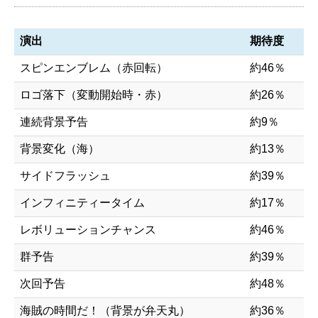
演出
期待度
スピンエンブレム（赤回転）
約46％
ロゴ落下（変動開始時・赤）
約26％
連続背景予告
約9％
背景変化（海）
約13％
サイドフラッシュ
約39％
インフィニティータイム
約17％
レボリューションチャンス
約46％
群予告
約39％
次回予告
約48％
海賊の時間だ！（背景が弁天丸）
約36％