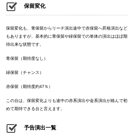
保留変化
保留変化も、青保留からリーチ演出途中で赤保留へ昇格演出など
もありますが、基本的に青保留や緑保留での単体の演出はほぼ期
待出来な状態です。
青保留（期待度なし）
緑保留（チャンス）
赤保留（期待度約47％）
この台は、保留変化よりも途中の赤系演出や金系演出が絡んで初
めて期待できる台と言えます。
予告演出一覧