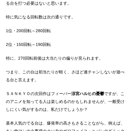
る台を打つ必要はないと思います。
特に気になる回転数は次の通りです。
1位・200回転～280回転
2位・150回転～190回転
特に、270回転前後は大当たりの偏りが見られます。
つまり、この台は初当たりが軽く、さほど連チャンしないが遊べ
る台と言えます。
ＳＡＮＫＹＯの次回作はフィーバー
涼宮ハルヒの憂鬱
ですが、こ
のアニメを知ってる人は楽しめるのかもしれませんが、一般受け
しにくい気がするのは、私だけでしょうか？
基本人気のでる台は、爆発率の高さもさることながら、例えば、