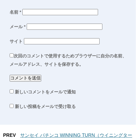
名前
*
メール
*
サイト
次回のコメントで使用するためブラウザーに自分の名前、
メールアドレス、サイトを保存する。
新しいコメントをメールで通知
新しい投稿をメールで受け取る
PREV
サンセイ パチンコ WINNING TURN（ウイニングター