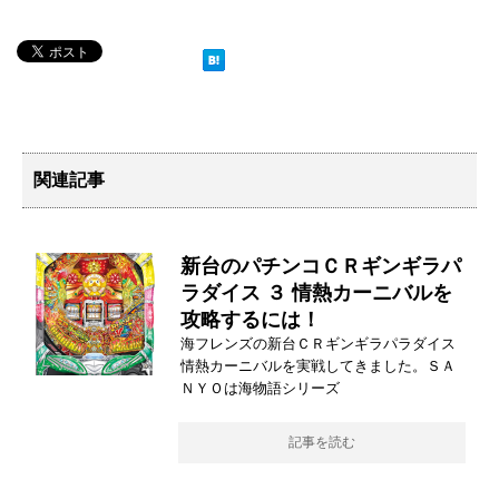
関連記事
新台のパチンコＣＲギンギラパ
ラダイス ３ 情熱カーニバルを
攻略するには！
海フレンズの新台ＣＲギンギラパラダイス
情熱カーニバルを実戦してきました。ＳＡ
ＮＹＯは海物語シリーズ
記事を読む