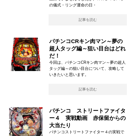
の儀式・リング運命の日・
記事を読む
パチンコCRキン肉マン～夢の
超人タッグ編～狙い目台はどれ
だ！
今回は、パチンコCRキン肉マン～夢の超人
タッグ編～の狙い目台について、攻略して
いきたいと思います。
記事を読む
パチンコ ストリートファイタ
ー４ 実戦動画 赤保留からの
大当たり
パチンコストリートファイター４の実戦で