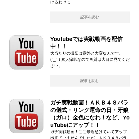
けるわけに
記事を読む
Youtubeでは実戦動画を配信
中！！
大当たりの撮影は意外と大変なんです。
(^_^;) 素人撮影なので画質は大目に見てくだ
さい。
記事を読む
ガチ実戦動画！ＡＫＢ４８バラ
の儀式・リング運命の日・牙狼
（ガロ）金色になれ！など、Yo
uTubeにアップ！！
ガチ実戦動画！ここ最近怠けていてアップ
出来ていませんでしたが、ＡＫＢ４８バラ