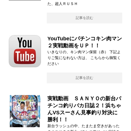
た、超人ＲＵＳＨ
記事を読む
YouTubeにパチンコキン肉マン
２実戦動画をＵＰ！！
いきなりの、キン肉マン保留（赤） 下記よ
りご覧になれない方は、 こちらから御覧く
ださい
記事を読む
実戦動画 ＳＡＮＹＯの新台パ
チンコ釣りバカ日誌２！浜ちゃ
んVSスーさん見事釣り対決に
勝利！！
新台ラッシュの中、たまたま空きがあった