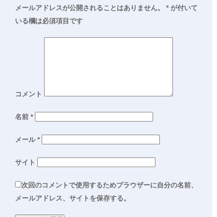
メールアドレスが公開されることはありません。
*
が付いて
いる欄は必須項目です
コメント
名前
*
メール
*
サイト
次回のコメントで使用するためブラウザーに自分の名前、
メールアドレス、サイトを保存する。