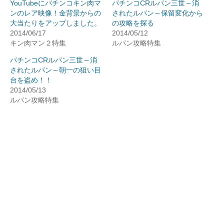
YouTubeにパチンコキン肉マ
パチンコCRルパン三世～消
ンのレア映像！金背景からの
されたルパン～保留変化から
大当たりをアップしました。
の攻略を探る
2014/06/17
2014/05/12
キン肉マン２特集
ルパン攻略特集
パチンコCRルパン三世～消
されたルパン～朝一の狙い目
台を盗め！！
2014/05/13
ルパン攻略特集