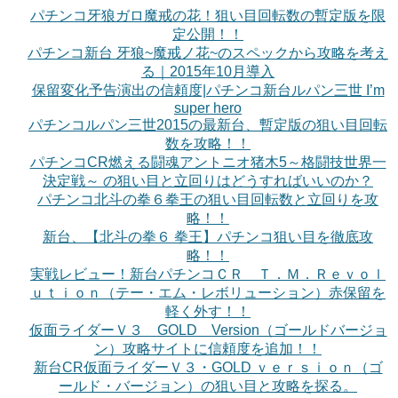
パチンコ牙狼ガロ魔戒の花！狙い目回転数の暫定版を限
定公開！！
パチンコ新台 牙狼~魔戒ノ花~のスペックから攻略を考え
る｜2015年10月導入
保留変化予告演出の信頼度|パチンコ新台ルパン三世 I’m
super hero
パチンコルパン三世2015の最新台、暫定版の狙い目回転
数を攻略！！
パチンコCR燃える闘魂アントニオ猪木5～格闘技世界一
決定戦～ の狙い目と立回りはどうすればいいのか？
パチンコ北斗の拳６拳王の狙い目回転数と立回りを攻
略！！
新台、【北斗の拳６ 拳王】パチンコ狙い目を徹底攻
略！！
実戦レビュー！新台パチンコＣＲ Ｔ．Ｍ．Ｒｅｖｏｌ
ｕｔｉｏｎ（テー・エム・レボリューション）赤保留を
軽く外す！！
仮面ライダーＶ３ GOLD Version（ゴールドバージョ
ン）攻略サイトに信頼度を追加！！
新台CR仮面ライダーＶ３・GOLD ｖｅｒｓｉｏｎ（ゴ
ールド・バージョン）の狙い目と攻略を探る。